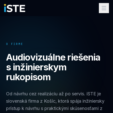
Preskočiť na obsah
O FIRME
Audiovizuálne riešenia
s inžinierskym
rukopisom
Od návrhu cez realizáciu až po servis. iSTE je
slovenská firma z Košíc, ktorá spája inžiniersky
prístup k návrhu s praktickými skúsenosťami z