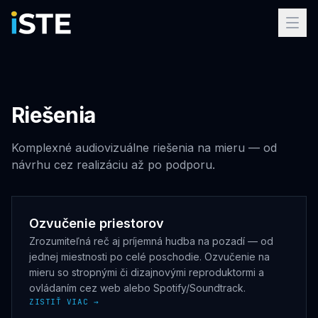
Preskočiť na obsah
Riešenia
Komplexné audiovizuálne riešenia na mieru — od
návrhu cez realizáciu až po podporu.
Ozvučenie priestorov
Zrozumiteľná reč aj príjemná hudba na pozadí — od
jednej miestnosti po celé poschodie. Ozvučenie na
mieru so stropnými či dizajnovými reproduktormi a
ovládaním cez web alebo Spotify/Soundtrack.
ZISTIŤ VIAC →