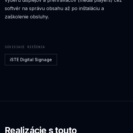
výberu displejov a prehrávačov (media players) cez
softvér na správu obsahu až po inštaláciu a
zaškolenie obsluhy.
SÚVISIACE RIEŠENIA
iSTE Digital Signage
Realizácie s touto