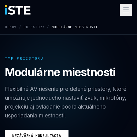
Preskočiť na obsah
DOMOV
/
PRIESTORY
/
MODULÁRNE MIESTNOSTI
TYP PRIESTORU
Modulárne miestnosti
Flexibilné AV riešenie pre delené priestory, ktoré
umožňuje jednoducho nastaviť zvuk, mikrofóny,
projekciu aj ovládanie podľa aktuálneho
usporiadania miestnosti.
NEZÁVÄZNÁ KONZULTÁCIA