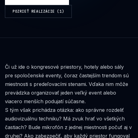
POZRIEŤ REALIZÁCIE (
1
)
Či už ide o kongresové priestory, hotely alebo sály
pre spoločenské eventy, čoraz častejším trendom sú
miestnosti s predeľovacími stenami. Vďaka nim môže
prevádzka organizovať jeden veľký event alebo
viacero menších podujatí súčasne.
S tým však prichádza otázka: ako správne rozdeliť
audiovizuálnu techniku? Má zvuk hrať vo všetkých
častiach? Bude mikrofón z jednej miestnosti počuť aj v
druhej? Ako zabezpečiť, aby každý priestor fungoval