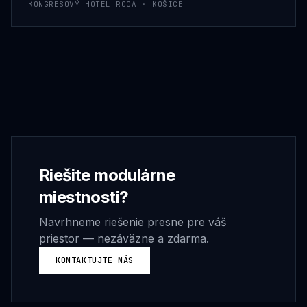
KONGRESOVÝ HOTEL ROCA · KOŠICE
Riešite
modulárne
miestnosti
?
Navrhneme riešenie presne pre váš
priestor — nezáväzne a zdarma.
KONTAKTUJTE NÁS