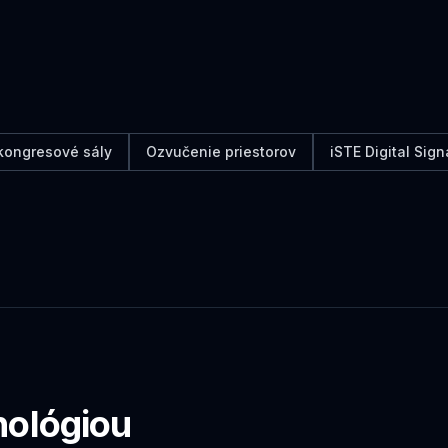
kongresové sály
Ozvučenie priestorov
iSTE Digital Sig
nológiou