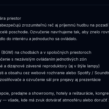
ára priestor
abezpečujú zrozumiteľnú reč aj príjemnú hudbu na pozadí 
o celé poschodie. Ozvučenie navrhujeme tak, aby znelo ro
o do interiéru a jednoducho sa ovládalo.
 (BGM) na chodbách a v spoločných priestoroch
čenie s nezávislým ovládaním jednotlivých zón
é a dizajnové závesné reproduktory (aj v štýle lampy)
osti a obsahu cez webové rozhranie alebo Spotify / Soundt
osilňovače a ozvučenie sál pre prejavy aj prezentácie
epcie, predajne a showroomy, hotely a reštaurácie, kongr
y — všade, kde má zvuk dotvárať atmosféru alebo doručiť