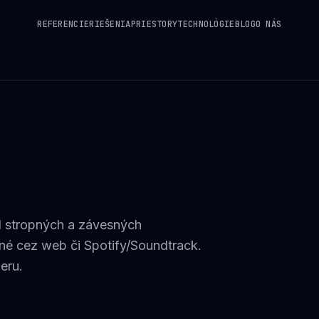
REFERENCIE
RIEŠENIA
PRIESTORY
TECHNOLÓGIE
BLOG
O NÁS
d stropných a závesných
é cez web či Spotify/Soundtrack.
eru.