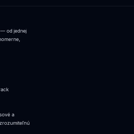
— od jednej
vnomerne,
rack
esové a
 zrozumiteľnú