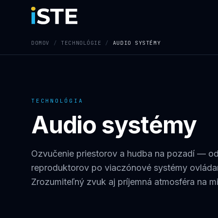
Preskočiť na obsah
DOMOV
/
TECHNOLÓGIE
/
AUDIO SYSTÉMY
TECHNOLÓGIA
Audio systémy
Ozvučenie priestorov a hudba na pozadí — o
reproduktorov po viaczónové systémy ovládan
Zrozumiteľný zvuk aj príjemná atmosféra na mi