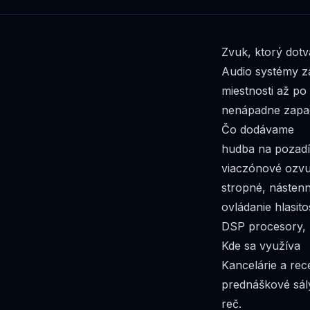
Zvuk, ktorý dotv
Audio systémy z
miestnosti až p
nenápadne zapadl
Čo dodávame
hudba na pozadí
viaczónové ozvu
stropné, nástenn
ovládanie hlasit
DSP procesory, z
Kde sa využíva
Kancelárie a rec
prednáškové sál
reč.