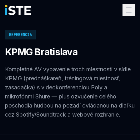
Preskočiť na obsah
REFERENCIA
KPMG Bratislava
Kompletné AV vybavenie troch miestností v sídle
KPMG (prednáškareň, tréningová miestnosť,
zasadačka) s videokonferenciou Poly a
mikrofónmi Shure — plus ozvučenie celého
poschodia hudbou na pozadí ovládanou na diaľku
cez Spotify/Soundtrack a webové rozhranie.